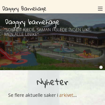
Daggry Barnehage
Daggry barnehage
"SOM EIT KJEDE, SAMAN I GLEDE INGEN LIKE,
MEN ALLE UNIKE"
Nyheter
Se flere aktuelle saker i
arkivet
...